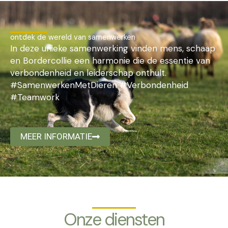
ontdek de wereld van samenwerken
In deze unieke samenwerking vinden mens, schaap
en Bordercollie een harmonie die de essentie van
verbondenheid en leiderschap onthult.
#SamenwerkenMetDieren #Verbondenheid
#Teamwork
MEER INFORMATIE
Onze diensten