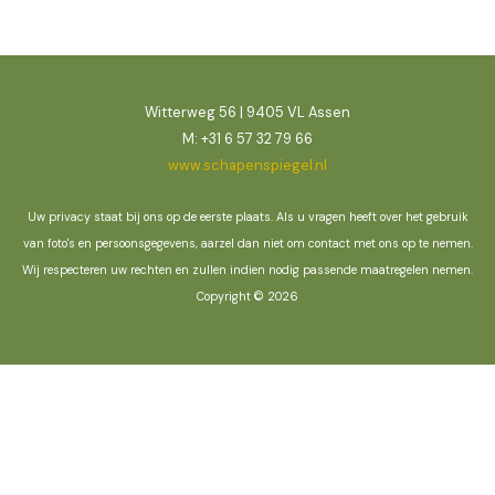
Witterweg 56 | 9405 VL Assen
M: +31 6 57 32 79 66
www.schapenspiegel.nl
Uw privacy staat bij ons op de eerste plaats. Als u vragen heeft over het gebruik
van foto's en persoonsgegevens, aarzel dan niet om contact met ons op te nemen.
Wij respecteren uw rechten en zullen indien nodig passende maatregelen nemen.
Copyright © 2026