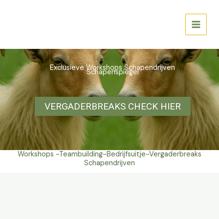
Skip
to
Love Nature
content
Exclusieve Workshops Schapendrijven
Schapenspiegel
VERGADERBREAKS CHECK HIER
Workshops -Teambuilding-Bedrijfsuitje-Vergaderbreaks
Schapendrijven